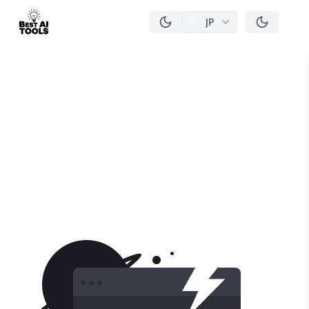
JP
men