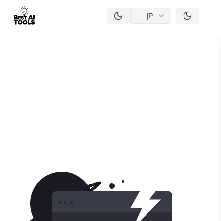
JP
men