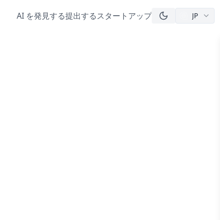
AI を発見する
提出する
スタートアップ
JP