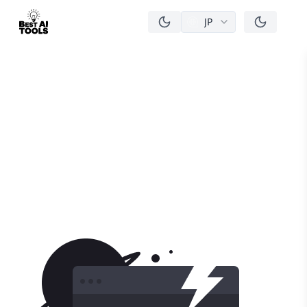
JP
men