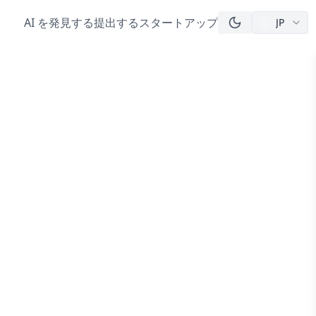
AI を発見する
提出する
スタートアップ
JP