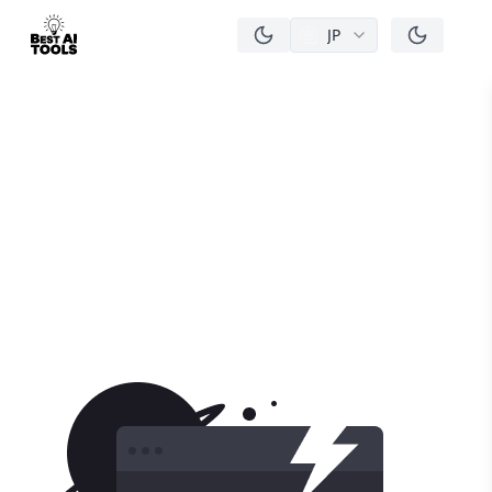
JP
men