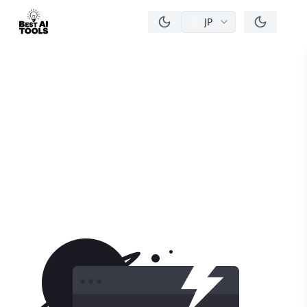
JP
men