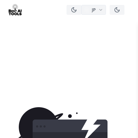
JP
men