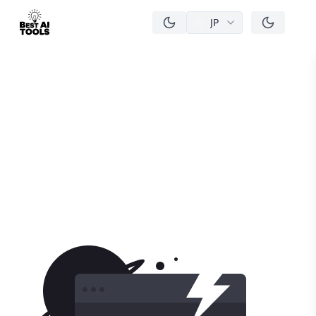
JP
men