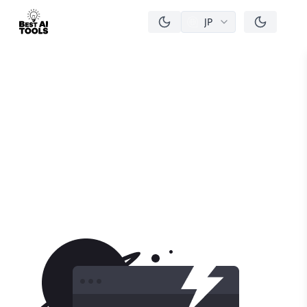
JP
men