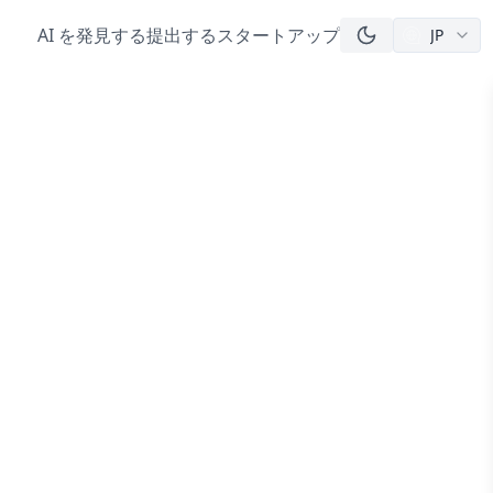
AI を発見する
提出する
スタートアップ
JP