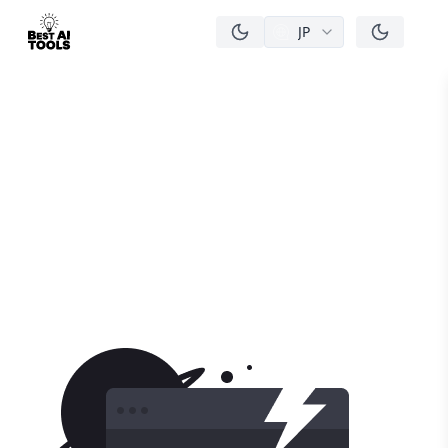
JP
men