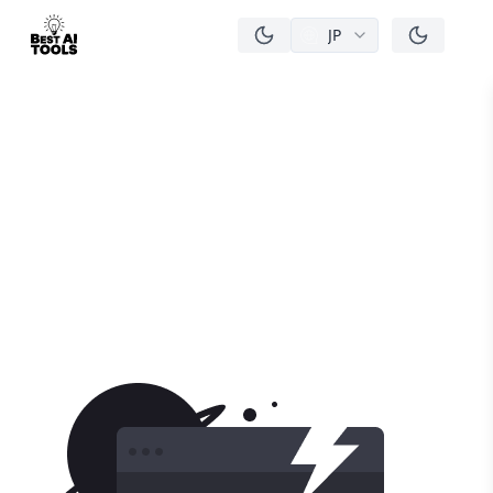
JP
men