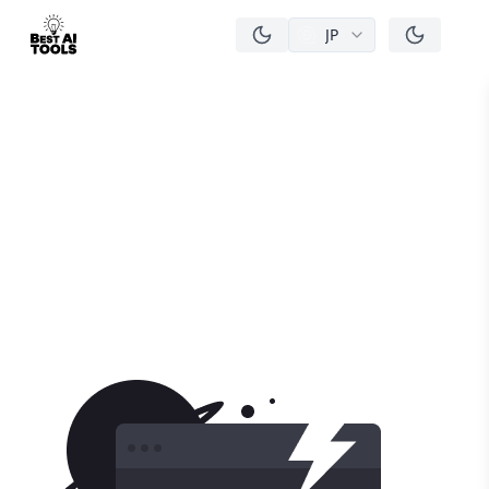
JP
men