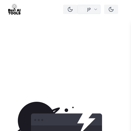
JP
men