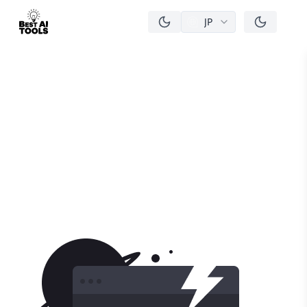
JP
men