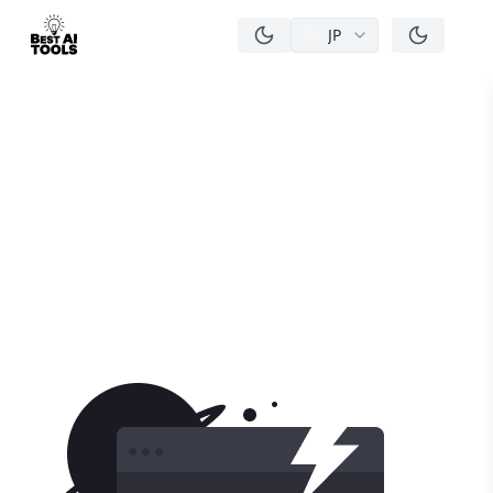
JP
men