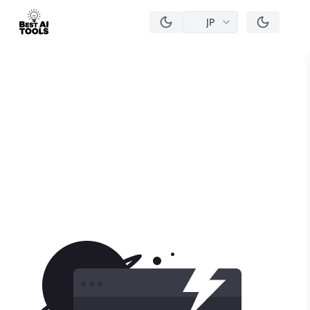
JP
men