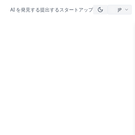
AI を発見する
提出する
スタートアップ
JP