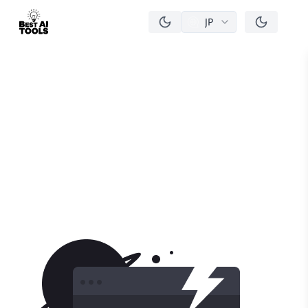
JP
men