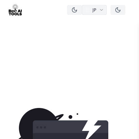
JP
men