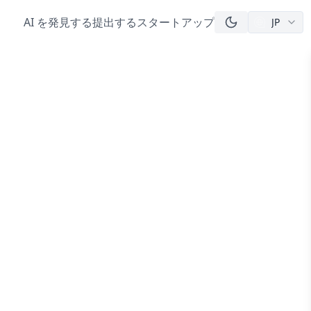
AI を発見する
提出する
スタートアップ
JP