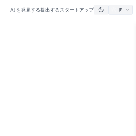
AI を発見する
提出する
スタートアップ
JP