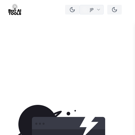
JP
men