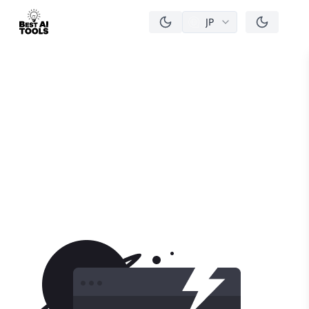
JP
men