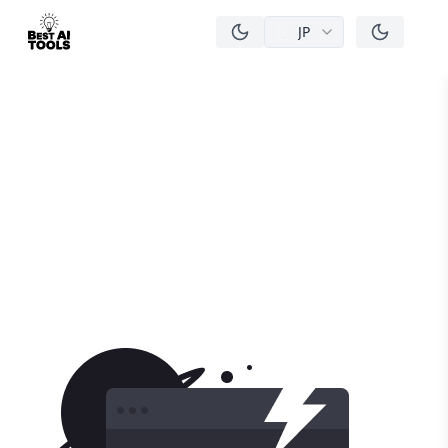
JP
men