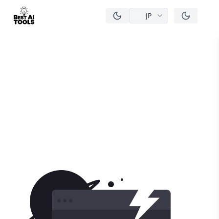
JP
men