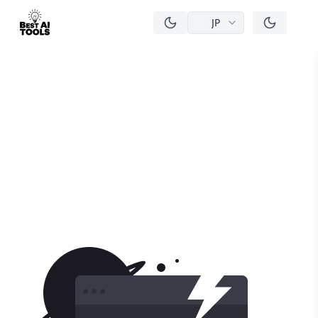
JP
men