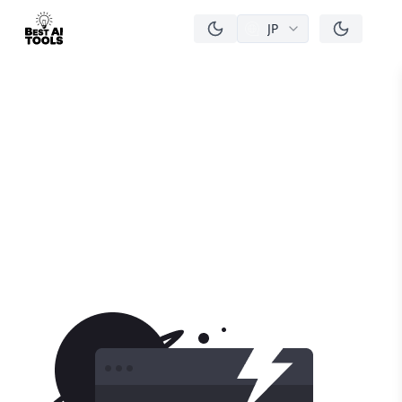
JP
men