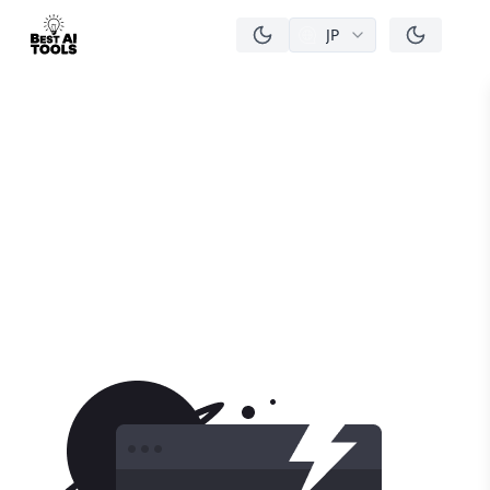
JP
men