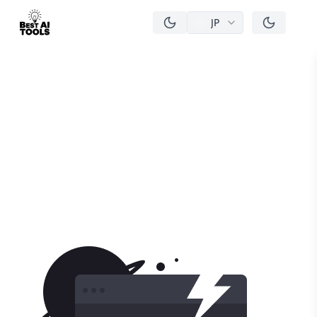
JP
men