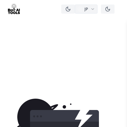
JP
men