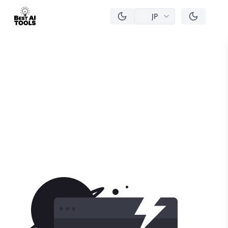
JP
men