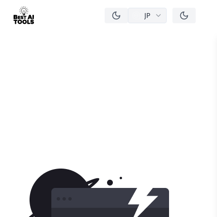
JP
men