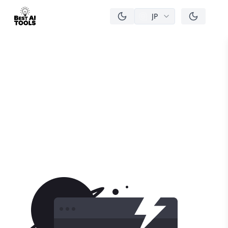
JP
men