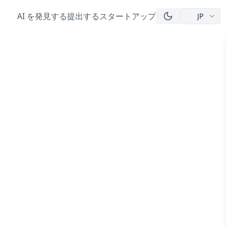
AI を発見する
提出する
スタートアップ
JP