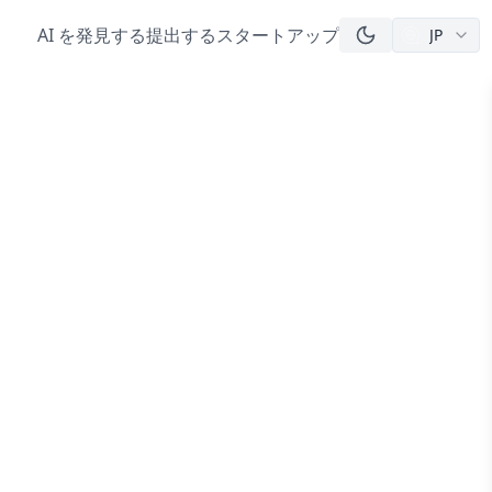
AI を発見する
提出する
スタートアップ
JP