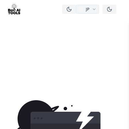
JP
men