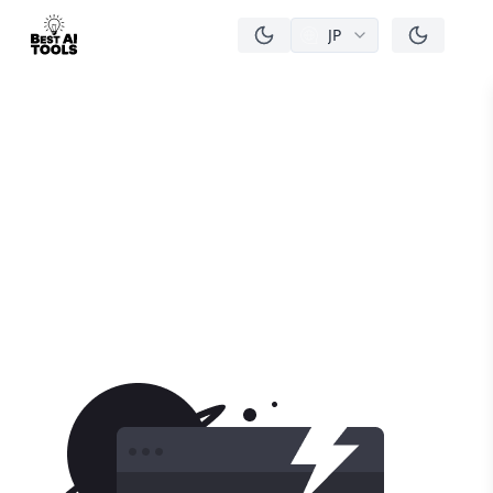
JP
men