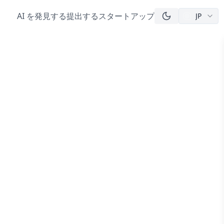
AI を発見する
提出する
スタートアップ
JP