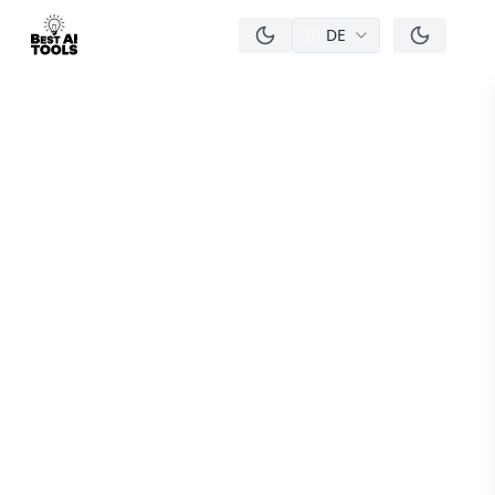
DE
men